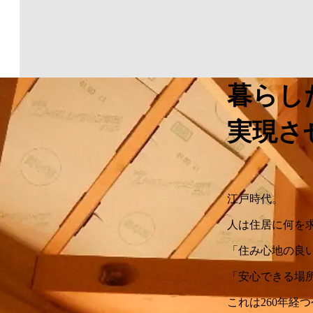
暮らし
実現さ
江戸時代。
人は住居に何を
「住み心地の良
「安心できる場
これは260年経