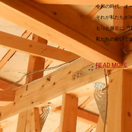
令和の時代、オ
それが私たちが2
もっと身近に『
私たちの願いで
READ MORE