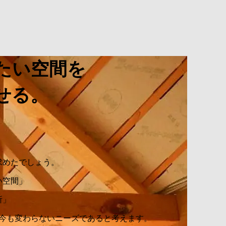
たい空間を
せる。
求めたでしょう。
い空間」
所」
つ今も変わらないニーズであると考えます。