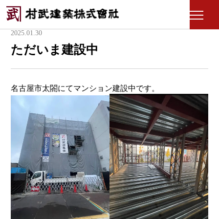
モ
ー
2025.01.30
ダ
ただいま建設中
ル
を
開
く
名古屋市太閤にてマンション建設中です。