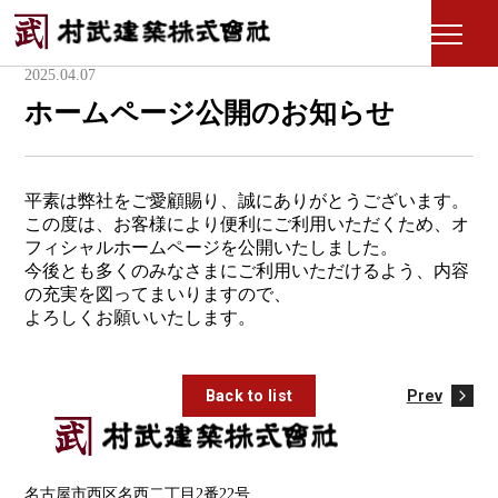
モ
ー
2025.04.07
ダ
ホームページ公開のお知らせ
ル
を
開
く
平素は弊社をご愛顧賜り、誠にありがとうございます。
この度は、お客様により便利にご利用いただくため、オ
フィシャルホームページを公開いたしました。
今後とも多くのみなさまにご利用いただけるよう、内容
の充実を図ってまいりますので、
よろしくお願いいたします。
Back to list
Prev
名古屋市西区名西二丁目2番22号