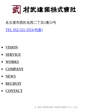
名古屋市西区名西二丁目2番22号
TEL.052-521-3351(代表)
VISION
SERVICE
WORKS
COMPANY
NEWS
RECRUIT
CONTACT
© 2025 MURABU KENCHIKU Co., Ltd.