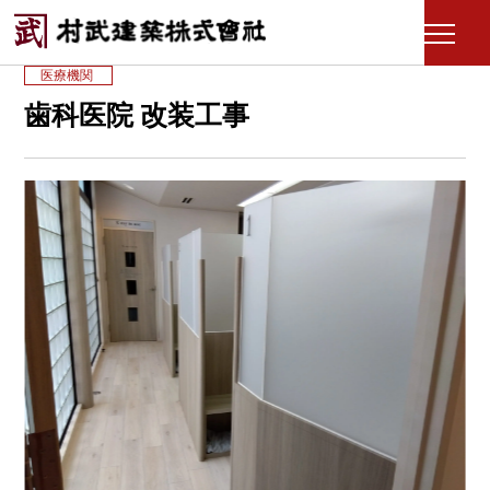
モ
ー
医療機関
ダ
歯科医院 改装工事
ル
を
開
く